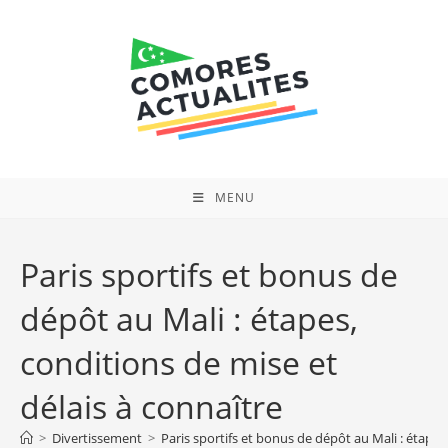
Skip
to
content
MENU
Paris sportifs et bonus de
dépôt au Mali : étapes,
conditions de mise et
délais à connaître
>
Divertissement
>
Paris sportifs et bonus de dépôt au Mali : étapes