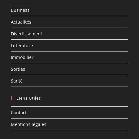
Business
Actualités
Divertissement
Littérature
Immobilier
Sorties
Santé
Liens Utiles
Contact
Mentions légales