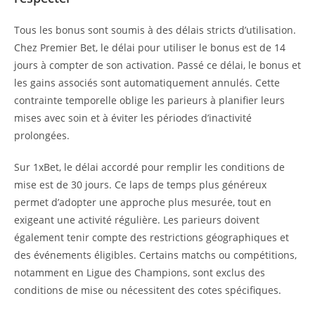
Tous les bonus sont soumis à des délais stricts d’utilisation.
Chez Premier Bet, le délai pour utiliser le bonus est de 14
jours à compter de son activation. Passé ce délai, le bonus et
les gains associés sont automatiquement annulés. Cette
contrainte temporelle oblige les parieurs à planifier leurs
mises avec soin et à éviter les périodes d’inactivité
prolongées.
Sur 1xBet, le délai accordé pour remplir les conditions de
mise est de 30 jours. Ce laps de temps plus généreux
permet d’adopter une approche plus mesurée, tout en
exigeant une activité régulière. Les parieurs doivent
également tenir compte des restrictions géographiques et
des événements éligibles. Certains matchs ou compétitions,
notamment en Ligue des Champions, sont exclus des
conditions de mise ou nécessitent des cotes spécifiques.