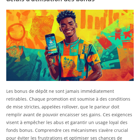
Les bonus de dépôt ne sont jamais immédiatement
retirables. Chaque promotion est soumise à des conditions
de mise strictes, appelées rollover, que le parieur doit
remplir avant de pouvoir encaisser ses gains. Ces exigences
visent à empêcher les abus et garantir un usage loyal des
fonds bonus. Comprendre ces mécanismes s’avère crucial
pour éviter les frustrations et optimiser ses chances de