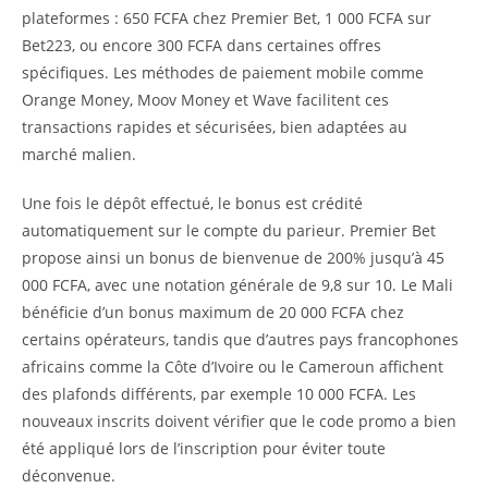
plateformes : 650 FCFA chez Premier Bet, 1 000 FCFA sur
Bet223, ou encore 300 FCFA dans certaines offres
spécifiques. Les méthodes de paiement mobile comme
Orange Money, Moov Money et Wave facilitent ces
transactions rapides et sécurisées, bien adaptées au
marché malien.
Une fois le dépôt effectué, le bonus est crédité
automatiquement sur le compte du parieur. Premier Bet
propose ainsi un bonus de bienvenue de 200% jusqu’à 45
000 FCFA, avec une notation générale de 9,8 sur 10. Le Mali
bénéficie d’un bonus maximum de 20 000 FCFA chez
certains opérateurs, tandis que d’autres pays francophones
africains comme la Côte d’Ivoire ou le Cameroun affichent
des plafonds différents, par exemple 10 000 FCFA. Les
nouveaux inscrits doivent vérifier que le code promo a bien
été appliqué lors de l’inscription pour éviter toute
déconvenue.