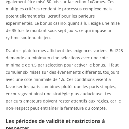
également être misé 30 fois sur la section 1xGames. Ces
multiples critères rendent le processus complexe mais
potentiellement très lucratif pour les parieurs
expérimentés. Le bonus casino, quant à lui, exige une mise
de 35 fois le montant sous sept jours, ce qui impose un
rythme soutenu de jeu.
D’autres plateformes affichent des exigences variées. Bet223
demande au minimum cinq sélections avec une cote
minimale de 1,5 par sélection pour activer le bonus. Il faut
cumuler six mises sur des événements différents, toujours
avec une cote minimale de 1,5. Ces conditions visent à
favoriser les paris combinés plutôt que les paris simples,
encourageant ainsi une stratégie plus audacieuse. Les
parieurs amateurs doivent rester attentifs aux règles, car le
non-respect peut entraîner la fermeture du compte.
Les périodes de validité et restrictions à
respecter