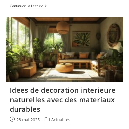
Boissons
Continuer La Lecture
Fraîches
De
L’été
:
Que
Servir
Pour
Les
Grandes
Chaleurs
Idees de decoration interieure
naturelles avec des materiaux
durables
Publication
Post
28 mai 2025
Actualités
publiée :
category: