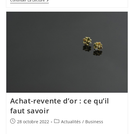
Augmentez
Continuer La Lecture
Vos
Performances
De
Prospection
Avec
Ces
Conseils
Judicieux
Achat-revente d’or : ce qu’il
faut savoir
Publication
Post
28 octobre 2022
Actualités
/
Business
publiée :
category: