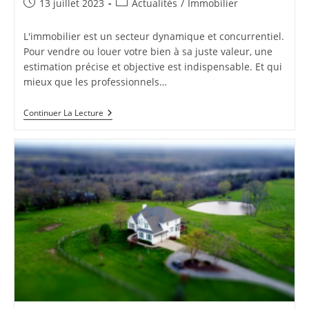
Publication
Post
13 juillet 2023
Actualités
/
Immobilier
publiée :
category:
L'immobilier est un secteur dynamique et concurrentiel.
Pour vendre ou louer votre bien à sa juste valeur, une
estimation précise et objective est indispensable. Et qui
mieux que les professionnels…
Pourquoi
Continuer La Lecture
Opter
Pour
Un
Professionnel
Dans
L’estimation
De
Votre
Bien
Immobilier
?