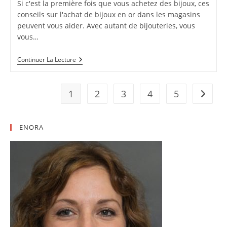
Si c'est la première fois que vous achetez des bijoux, ces
conseils sur l'achat de bijoux en or dans les magasins
peuvent vous aider. Avec autant de bijouteries, vous
vous…
Achat-
Continuer La Lecture
Revente
D’or
:
Ce
1
2
3
4
5
Aller à 
Qu’il
Faut
Savoir
ENORA