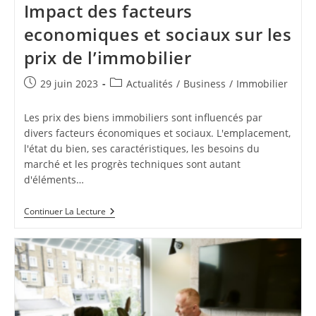
Impact des facteurs
economiques et sociaux sur les
prix de l’immobilier
Publication
Post
29 juin 2023
Actualités
/
Business
/
Immobilier
publiée :
category:
Les prix des biens immobiliers sont influencés par
divers facteurs économiques et sociaux. L'emplacement,
l'état du bien, ses caractéristiques, les besoins du
marché et les progrès techniques sont autant
d'éléments…
Impact
Continuer La Lecture
Des
Facteurs
Economiques
Et
Sociaux
Sur
Les
Prix
De