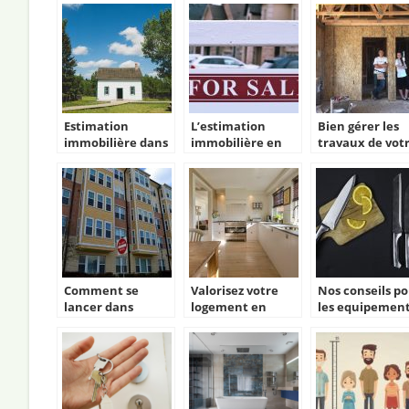
Estimation
L’estimation
Bien gérer les
immobilière dans
immobilière en
travaux de vot
la vie : Succession,
ligne, les
premier achat
retraite et
avantages de celle
immobilier ?
litigation
ci.
Comment se
Valorisez votre
Nos conseils p
lancer dans
logement en
les equipemen
l’immobilier
renovant
indispensables
locatif ?
la cuisine !