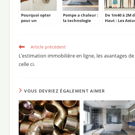
Pourquoi opter
Pompe a chaleur :
De 1m40 à 2M d
pour un
la technologie
Haut : Les Astu
professionnel
innovante qui
pour Créer une
dans l’estimation
rechauffe l’avenir
Mezzanine
de votre bien
Fonctionnelle
immobilier ?
Read
Article précédent
more
L’estimation immobilière en ligne, les avantages de
articles
celle ci.
VOUS DEVRIEZ ÉGALEMENT AIMER