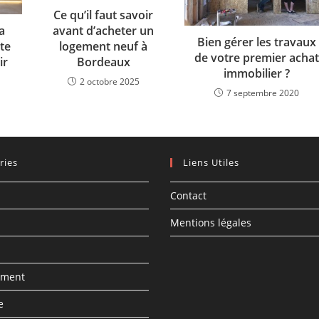
Ce qu’il faut savoir
a
avant d’acheter un
Bien gérer les travaux
te
logement neuf à
de votre premier achat
ir
Bordeaux
immobilier ?
2 octobre 2025
7 septembre 2020
ries
Liens Utiles
Contact
Mentions légales
ement
e