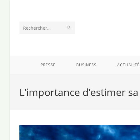
Skip
to
content
ENVOYER
Rechercher
LA
sur
RECHERCHE
ce
site
PRESSE
BUSINESS
ACTUALITÉ
L’importance d’estimer s