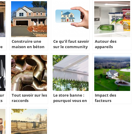
Construire une
Ce qu’il faut savoir
Autour des
re
maison en béton
sur le community
appareils
ou en bois ?
management
frigorifiques
immobilier
our
Tout savoir sur les
Le store banne :
Impact des
ts
raccords
pourquoi vous en
facteurs
 de
d’alimentation
equiper ?
economiques et
PER
sociaux sur les
prix de
l’immobilier