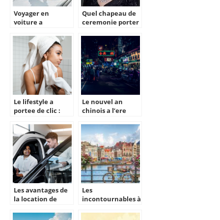
Voyager en
Quel chapeau de
voiture a
ceremonie porter
l’etranger : qu’en
pour vous
est-il de la validite
rehausser votre
de l’assurance
elegance ?
auto ?
Le lifestyle a
Le nouvel an
portee de clic :
chinois a l’ere
decouvrez les
moderne :
blogs qui vous
adopter de
guideront
nouvelles
traditions
Les avantages de
Les
la location de
incontournables à
voiture mensuelle
découvrir lors de
expliqués
votre visite à