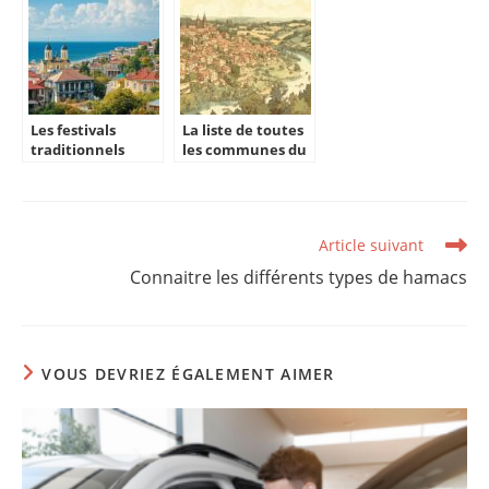
Amsterdam
Les festivals
La liste de toutes
traditionnels
les communes du
tatars d’Eupatoria
Tarn et leurs
: un voyage
trésors
culturel unique
artisanaux : guide
complet des
Read
Article suivant
métiers
more
traditionnels
Connaitre les différents types de hamacs
articles
VOUS DEVRIEZ ÉGALEMENT AIMER